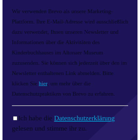
Wir verwenden Brevo als unsere Marketing-
Plattform. Ihre E-Mail-Adresse wird ausschließlich
dazu verwendet, Ihnen unseren Newsletter und
Informationen über die Aktivitäten des
Kinderbuchhauses im Altonaer Museum
zuzusenden. Sie können sich jederzeit über den im
Newsletter enthaltenen Link abmelden. Bitte
klicken Sie
hier
, um mehr über die
Datenschutzpraktiken von Brevo zu erfahren.
Ich habe die
Datenschutzerklärung
gelesen und stimme ihr zu.