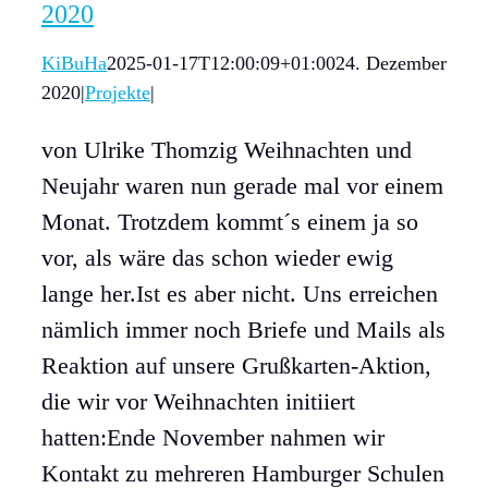
2020
KiBuHa
2025-01-17T12:00:09+01:00
24. Dezember
Buchk
2020
|
Projekte
|
#edit
von Ulrike Thomzig Weihnachten und
Neujahr waren nun gerade mal vor einem
Spend
Monat. Trotzdem kommt´s einem ja so
vor, als wäre das schon wieder ewig
Press
lange her.Ist es aber nicht. Uns erreichen
nämlich immer noch Briefe und Mails als
Newsl
Reaktion auf unsere Grußkarten-Aktion,
die wir vor Weihnachten initiiert
Über 
hatten:Ende November nahmen wir
Kontakt zu mehreren Hamburger Schulen