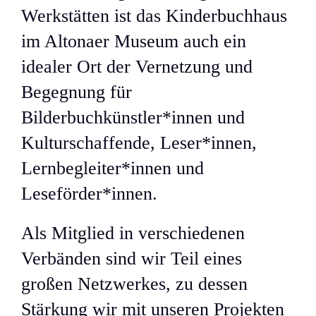
Werkstätten ist das Kinderbuchhaus
Buch
im Altonaer Museum auch ein
idealer Ort der Vernetzung und
#edi
Begegnung für
Bilderbuchkünstler*innen und
Spen
Kulturschaffende, Leser*innen,
Lernbegleiter*innen und
Press
Leseförder*innen.
Newsl
Als Mitglied in verschiedenen
Verbänden sind wir Teil eines
Über
großen Netzwerkes, zu dessen
Stärkung wir mit unseren Projekten