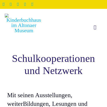
Zum
Inhalt
springen
Toggle
Naviga
Start
Schulkooperationen
Ausst
und Netzwerk
Veran
Schul
Mit seinen Ausstellungen,
weiterBildungen, Lesungen und
Weite