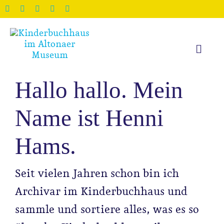
Zum
Inhalt
springen
Toggle
Naviga
Start
Hallo hallo. Mein
Ausst
Name ist Henni
Hams.
Veran
Seit vielen Jahren schon bin ich
Schul
Archivar im Kinderbuchhaus und
sammle und sortiere alles, was es so
Weite