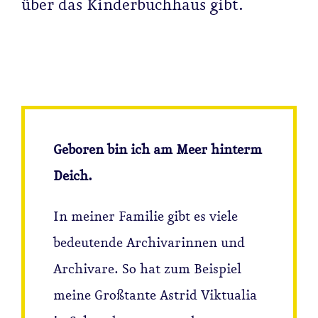
über das Kinderbuchhaus gibt.
Buch
#edi
Spen
Geboren bin ich am Meer hinterm
Press
Deich.
Newsl
In meiner Familie gibt es viele
bedeutende Archivarinnen und
Über 
Archivare. So hat zum Beispiel
meine Großtante Astrid Viktualia
AGB