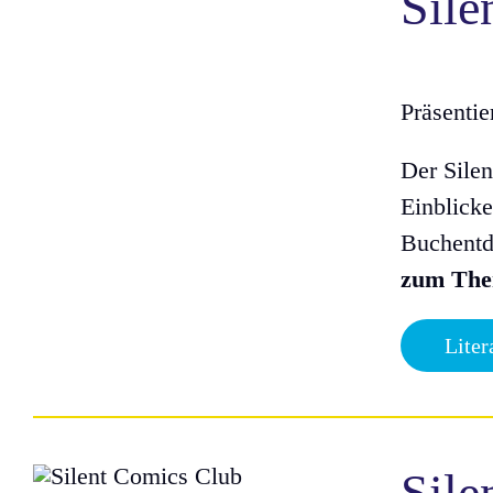
Sile
Präsenti
Der Sile
Einblicke
Buchentde
zum The
Liter
Sile