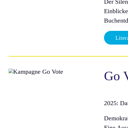
Der Sile
Einblicke
Buchentde
Liter
Go V
2025: Da
Demokrat
Eine Aus