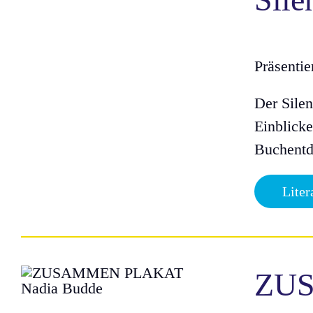
Präsenti
Der Sile
Einblicke
Buchentde
Liter
ZU