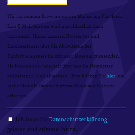
Wir verwenden Brevo als unsere Marketing-Plattform.
Ihre E-Mail-Adresse wird ausschließlich dazu
verwendet, Ihnen unseren Newsletter und
Informationen über die Aktivitäten des
Kinderbuchhauses im Altonaer Museum zuzusenden.
Sie können sich jederzeit über den im Newsletter
enthaltenen Link abmelden. Bitte klicken Sie
hier
, um
mehr über die Datenschutzpraktiken von Brevo zu
erfahren.
Ich habe die
Datenschutzerklärung
gelesen und stimme ihr zu.