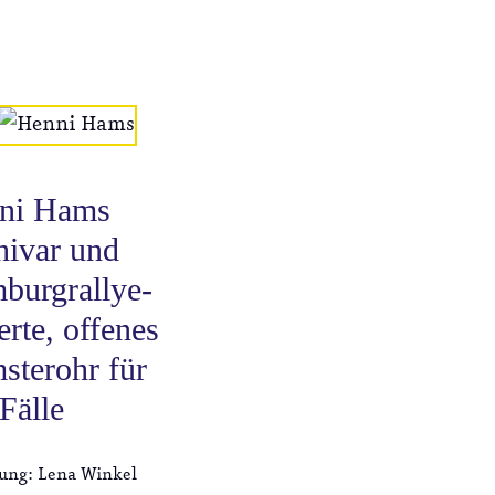
ni Hams
hivar und
burgrallye-
rte, offenes
sterohr für
 Fälle
ung: Lena Winkel