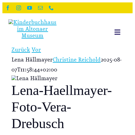
Zum
Inhalt
springen
Toggle
Navigat
Starts
Zurück
Vor
Lena Hällmayer
Christine Reichold
2025-08-
Ausste
07T11:58:44+02:00
Lena-Haellmayer-
Veran
Foto-Vera-
Schule
Drebusch
Weite