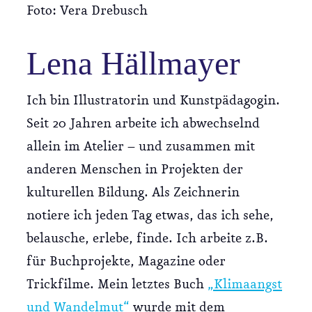
Foto: Vera Drebusch
Buchk
Lena Hällmayer
#edit
Ich bin Illustratorin und Kunstpädagogin.
Spend
Seit 20 Jahren arbeite ich abwechselnd
allein im Atelier – und zusammen mit
Presse
anderen Menschen in Projekten der
kulturellen Bildung. Als Zeichnerin
Newsle
notiere ich jeden Tag etwas, das ich sehe,
belausche, erlebe, finde. Ich arbeite z.B.
Über 
für Buchprojekte, Magazine oder
Trickfilme. Mein letztes Buch
„Klimaangst
AGB
und Wandelmut“
wurde mit dem